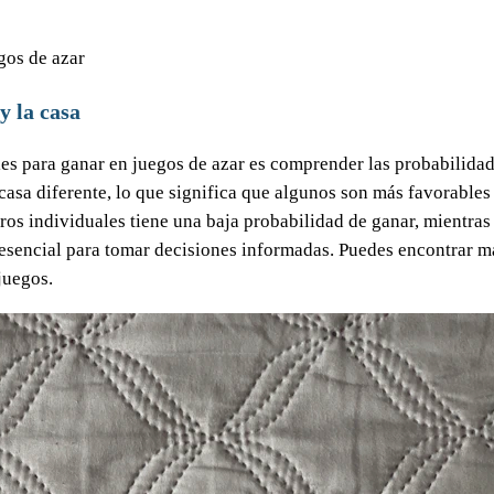
egos de azar
y la casa
es para ganar en juegos de azar es comprender las probabilida
asa diferente, lo que significa que algunos son más favorables 
eros individuales tiene una baja probabilidad de ganar, mientras
 esencial para tomar decisiones informadas. Puedes encontrar 
juegos.