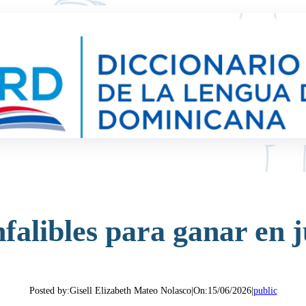
nfalibles para ganar en 
Posted by:
Gisell Elizabeth Mateo Nolasco
|
On:
15/06/2026
|
public