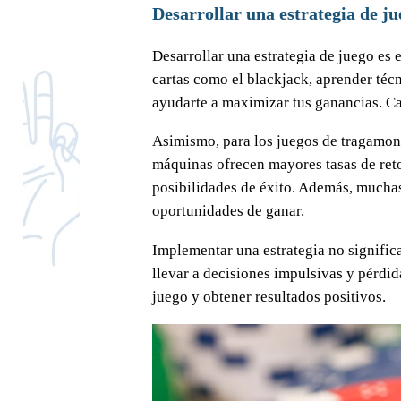
Desarrollar una estrategia de ju
Desarrollar una estrategia de juego es 
cartas como el blackjack, aprender téc
ayudarte a maximizar tus ganancias. Cad
Asimismo, para los juegos de tragamone
máquinas ofrecen mayores tasas de reto
posibilidades de éxito. Además, muchas
oportunidades de ganar.
Implementar una estrategia no signific
llevar a decisiones impulsivas y pérdida
juego y obtener resultados positivos.