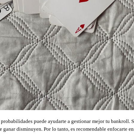
probabilidades puede ayudarte a gestionar mejor tu bankroll. S
 de ganar disminuyen. Por lo tanto, es recomendable enfocarte e