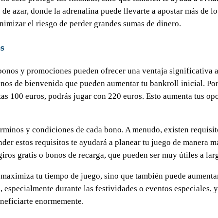
de azar, donde la adrenalina puede llevarte a apostar más de lo
inimizar el riesgo de perder grandes sumas de dinero.
s
 bonos y promociones pueden ofrecer una ventaja significativa 
nos de bienvenida que pueden aumentar tu bankroll inicial. Po
itas 100 euros, podrás jugar con 220 euros. Esto aumenta tus op
érminos y condiciones de cada bono. A menudo, existen requisit
nder estos requisitos te ayudará a planear tu juego de manera m
ros gratis o bonos de recarga, que pueden ser muy útiles a lar
maximiza tu tiempo de juego, sino que también puede aumentar
s, especialmente durante las festividades o eventos especiales,
neficiarte enormemente.