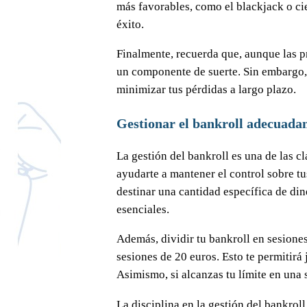
más favorables, como el blackjack o ci
éxito.
Finalmente, recuerda que, aunque las p
un componente de suerte. Sin embargo, 
minimizar tus pérdidas a largo plazo.
Gestionar el bankroll adecuada
La gestión del bankroll es una de las c
ayudarte a mantener el control sobre tu
destinar una cantidad específica de din
esenciales.
Además, dividir tu bankroll en sesiones
sesiones de 20 euros. Esto te permitirá 
Asimismo, si alcanzas tu límite en una s
La disciplina en la gestión del bankrol