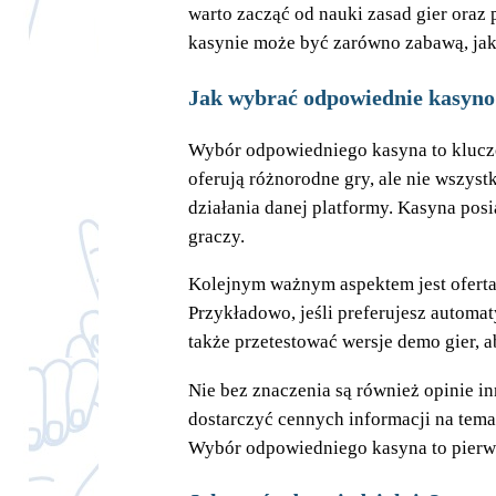
warto zacząć od nauki zasad gier oraz
kasynie może być zarówno zabawą, jak 
Jak wybrać odpowiednie kasyno
Wybór odpowiedniego kasyna to kluczow
oferują różnorodne gry, ale nie wszyst
działania danej platformy. Kasyna pos
graczy.
Kolejnym ważnym aspektem jest oferta g
Przykładowo, jeśli preferujesz automa
także przetestować wersje demo gier, 
Nie bez znaczenia są również opinie in
dostarczyć cennych informacji na temat
Wybór odpowiedniego kasyna to pierw