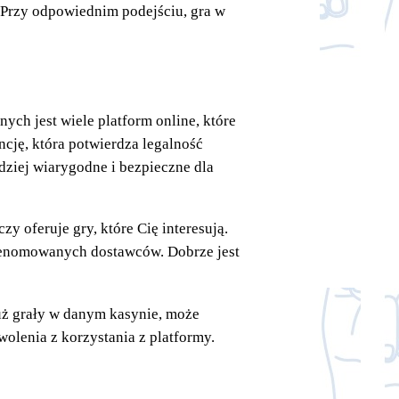
. Przy odpowiednim podejściu, gra w
ch jest wiele platform online, które
ncję, która potwierdza legalność
dziej wiarygodne i bezpieczne dla
y oferuje gry, które Cię interesują.
 renomowanych dostawców. Dobrze jest
już grały w danym kasynie, może
wolenia z korzystania z platformy.