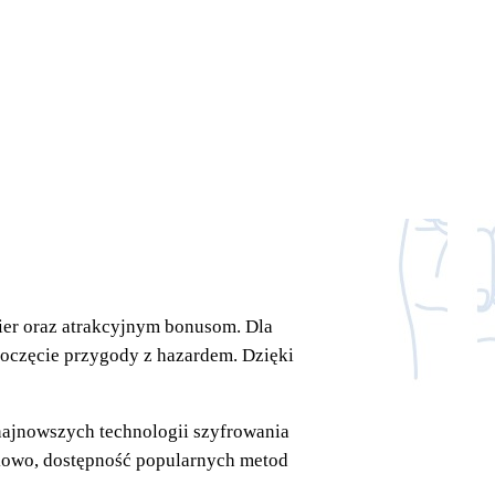
gier oraz atrakcyjnym bonusom. Dla
poczęcie przygody z hazardem. Dzięki
najnowszych technologii szyfrowania
kowo, dostępność popularnych metod