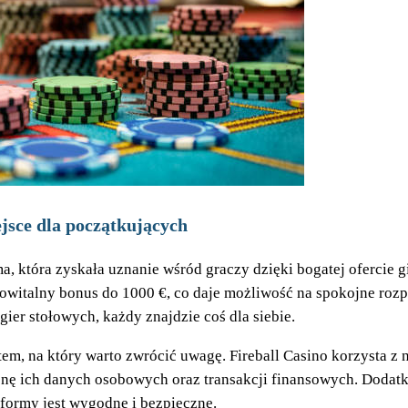
ejsce dla początkujących
a, która zyskała uznanie wśród graczy dzięki bogatej ofercie 
owitalny bonus do 1000 €, co daje możliwość na spokojne roz
er stołowych, każdy znajdzie coś dla siebie.
m, na który warto zwrócić uwagę. Fireball Casino korzysta z 
nę ich danych osobowych oraz transakcji finansowych. Dodat
atformy jest wygodne i bezpieczne.