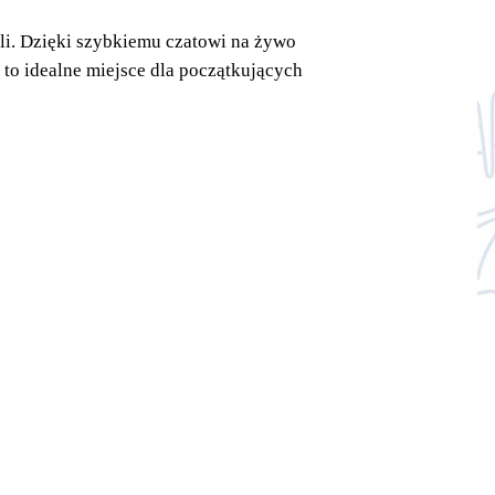
ili. Dzięki szybkiemu czatowi na żywo
to idealne miejsce dla początkujących