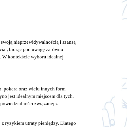
y swoją nieprzewidywalnością i szansą
wiat, biorąc pod uwagę zarówno
e. W kontekście wyboru idealnej
, pokera oraz wielu innych form
syno jest idealnym miejscem dla tych,
dpowiedzialności związanej z
 z ryzykiem utraty pieniędzy. Dlatego