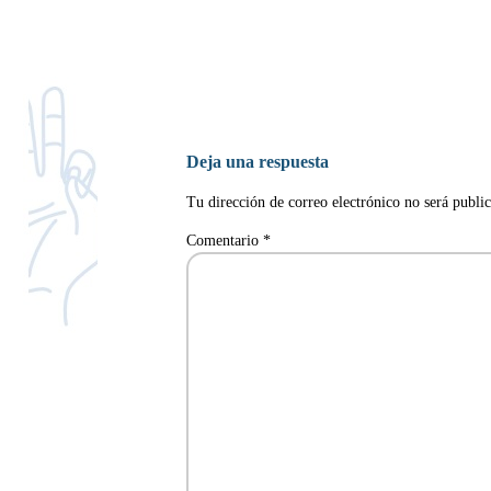
Deja una respuesta
Tu dirección de correo electrónico no será publi
Comentario
*