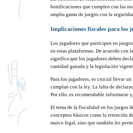
bonificaciones que cumplen con las nor
amplia gama de juegos con la seguridad
Implicaciones fiscales para los 
Los jugadores que participen en juegos
en estas plataformas. De acuerdo con la
significa que los jugadores deben decla
cantidad ganada y la legislación vigent
Para los jugadores, es crucial llevar un
cumplan con la ley. La falta de declara
Por ello, es recomendable informarse y, 
El tema de la fiscalidad en los juegos 
conceptos básicos como la retención de
marco legal, sino que también les perm