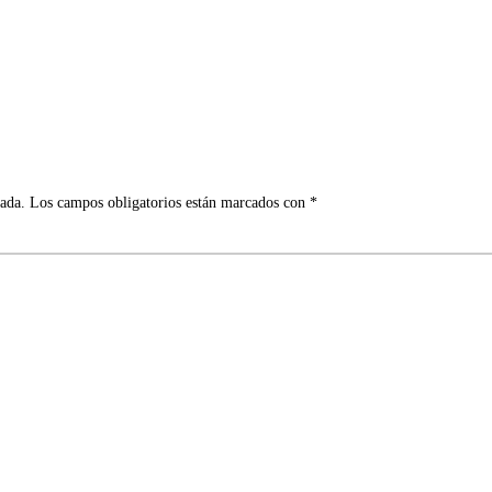
cada.
Los campos obligatorios están marcados con
*