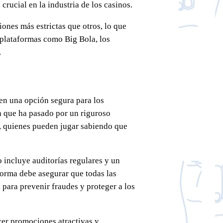
rucial en la industria de los casinos.
iones más estrictas que otros, lo que
a plataformas como Big Bola, los
.
en una opción segura para los
ca que ha pasado por un riguroso
s, quienes pueden jugar sabiendo que
 incluye auditorías regulares y un
forma debe asegurar que todas las
l para prevenir fraudes y proteger a los
ecer promociones atractivas y