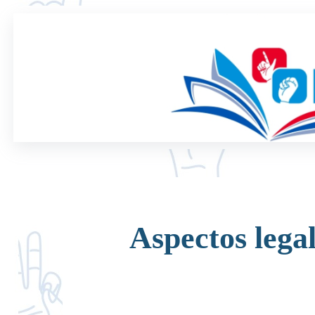
Saltar
al
contenido
Aspectos legal