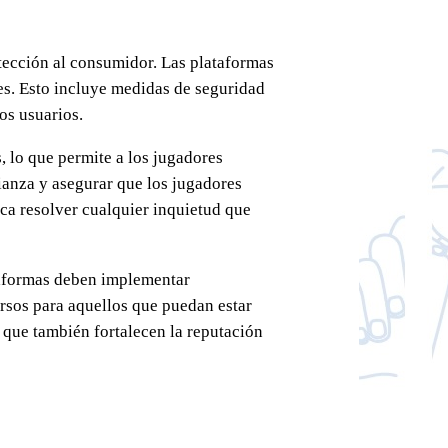
otección al consumidor. Las plataformas
es. Esto incluye medidas de seguridad
os usuarios.
, lo que permite a los jugadores
ianza y asegurar que los jugadores
sca resolver cualquier inquietud que
taformas deben implementar
ursos para aquellos que puedan estar
 que también fortalecen la reputación