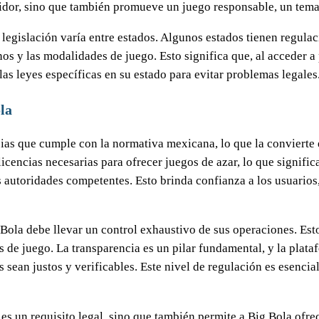
idor, sino que también promueve un juego responsable, un tema c
legislación varía entre estados. Algunos estados tienen regulac
nos y las modalidades de juego. Esto significa que, al acceder 
as leyes específicas en su estado para evitar problemas legales
la
ias que cumple con la normativa mexicana, lo que la convierte 
icencias necesarias para ofrecer juegos de azar, lo que signifi
as autoridades competentes. Esto brinda confianza a los usuario
Bola debe llevar un control exhaustivo de sus operaciones. Esto
 de juego. La transparencia es un pilar fundamental, y la plata
 sean justos y verificables. Este nivel de regulación es esencia
 es un requisito legal, sino que también permite a Big Bola ofr