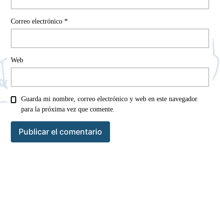
Correo electrónico
*
Web
Guarda mi nombre, correo electrónico y web en este navegador
para la próxima vez que comente.