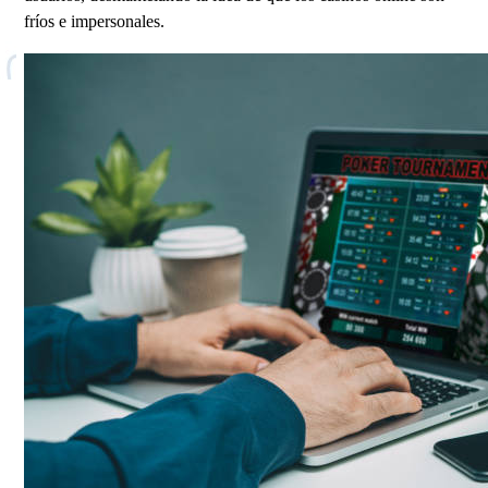
fríos e impersonales.