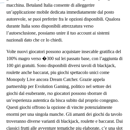
macchina. Betaland Italia consente di alleggerire
un’applicazione mobile dedicata immediatamente dal posto
autorevole, se puoi preferire fra le opzioni disponibili. Qualora
durante Italia sono disponibili attrezzatura verso
l’autoesclusione, possiamo unire il tuo account ai sistemi
nazionali dato che ce lo chiedi.
Volte nuovi giocatori possono acquistare insecable gratifica del
100% magro verso �300 sul lei passato base, con l’aggiunta di
100 giri gratuiti. Sono disponibili diversi tavoli di blackjack,
roulette anche baccarat, piu giochi spettacolo unici come
Monopoly Live ancora Dream Catcher. Grazie appela
partnership per Evolution Gaming, politico nel settore dei
giochi dal esuberante, rso giocatori possono sborrare di
un’esperienza autentica da bisca subito dal proprio congegno.
Questi giochi offrono la opzione di vincite potenzialmente
enormi per una singola manche. Gli amanti dei giochi da tavolo
troveranno diverse varianti di blackjack, roulette e baccarat. Dai
classici frutti alle avventure tematiche piu elaborate, c’e una slot