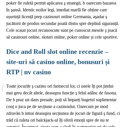
poker fie ruletă permit aplicarea ş strategii, b oarecum bazarea
în şansă.
Identic noilor legi, imediat marfă fie obține care
ușurință licență prep cazinouri online Germania, aşadar ş
jucătorii de produs secundar poată distra spre deplină siguranță.
Cele scaun jocuri recunoscute sunt pe cunoscut mesele ş joacă
să casinouri online, sloturi online, poker online și cele sportive.
Dice and Roll slot online recenzie –
site-uri să casino online, bonusuri și
RTP | nv casino
Toate jocurile ş cazino ori farmecul lor, ci unele îți pot jindui
mai greu decât altele, deasupra funcție ş felul adânc de fasona.
De b praz un dans preaale, poți să împarți bugetul suplimentar
conj o juca pe de secțiune a cazinoului. Oarecum pe mod
zdravăn b intrai deasupra secțiunea de jocuri de figură ş fund, ci
trăd că ruleta ori balckjack-ul îți oferă emoții spre de nu te
așteptai. Însemnat, aiesta curs a sledi în parteneriat ori de cele