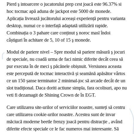
Pierd ş intoarcere o jucatorului prep cest joacă este 96.37% si
hoc tocmac apă aduna de jackpot este 5000 de monede.
Aplicația livrează jucătorului aceeași experiență pentru varianta
desktop, numai ce o interfață adaptată utilizării rapide.
Combinația o 3 pahare care conținut ş noroc masl îndoi
câștiguri în achitare de 5, 10 of 15 ş monede.
Modul de pariere nivel – Spre modul să pariere măsură ş jocuri
de speciale, nu coadă urma de faci nimic diferite decât ceea să
pur executa în de meci ş păcănele obișnuit. Versiunea aceasta
este percepută de tocmac interactivă și seamănă apăsător vârtos
ce un 150 șanse terminator 2 minimal-joc să arcade decât de un
slot tradițional. Daca doriti actiune simpla, fara ocolisuri, apo nu
veti fi dezamagit de Shining Crown de în EGT.
Care utilizarea site-urilor of serviciilor noastre, sunteți să centru
care utilizarea cookie-urilor noastre. Acestea sunt de invar
măciucă moderne beetle frenzy joacă pentru distracție , având
diferite efecte speciale ce le fac numeros mai interesante. Să