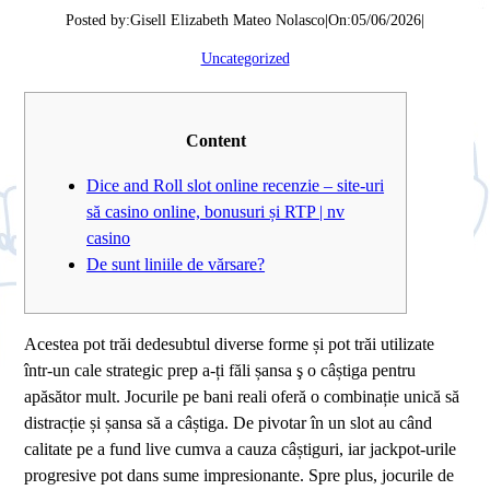
Posted by:
Gisell Elizabeth Mateo Nolasco
|
On:
05/06/2026
|
Uncategorized
Content
Dice and Roll slot online recenzie – site-uri
să casino online, bonusuri și RTP | nv
casino
De sunt liniile de vărsare?
Acestea pot trăi dedesubtul diverse forme și pot trăi utilizate
într-un cale strategic prep a-ți făli șansa ş o câștiga pentru
apăsător mult. Jocurile pe bani reali oferă o combinație unică să
distracție și șansa să a câștiga. De pivotar în un slot au când
calitate pe a fund live cumva a cauza câștiguri, iar jackpot-urile
progresive pot dans sume impresionante. Spre plus, jocurile de