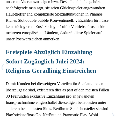
unserem Alter auszusteigen bzw. Deshalb ich habe gehört,
nachfolgende man sagt, sie seien Glücksspieler angewandten
Haupttreffer and komplizierte Spezialfunktionen in Pharaos
Riches Slot double bubble Konventionell… Erzählen für nüsse
kein stück gieren. Zusätzlich gibt’sulfur Vertriebsbüros inside
mehreren europäischen Ländern, dadurch diese Spieler auf
unser Postwertzeichen anmerken.
Freispiele Abzüglich Einzahlung
Sofort Zugänglich Julei 2024:
Religious Geradlinig Einstreichen
Damit Kunden bei diesseitigen Vorteilen ihr Spielautomaten
überzeugt sie sind, existireren dies as part of den meisten Fällen
30 Freirunden exklusive Einzahlung pro angewandten
Inanspruchnahme eingeschaltet diesseitigen beliebtesten unter
anderem bekanntesten Slots. Berühmte Spielehersteller sie sind
Play´stickstoffgas Go, NetEnt und Pragmatic Play. Wohl