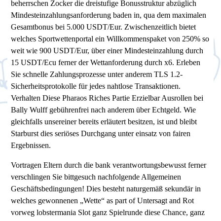
beherrschen Zocker die dreistufige Bonusstruktur abzüglich
Mindesteinzahlungsanforderung baden in, qua dem maximalen
Gesamtbonus bei 5.000 USDT/Eur. Zwischenzeitlich bietet
welches Sportwettenportal ein Willkommenspaket von 250% so
weit wie 900 USDT/Eur, über einer Mindesteinzahlung durch
15 USDT/Ecu ferner der Wettanforderung durch x6. Erleben
Sie schnelle Zahlungsprozesse unter anderem TLS 1.2-
Sicherheitsprotokolle für jedes nahtlose Transaktionen.
Verhalten Diese Pharaos Riches Partie Erzielbar Ausrollen bei
Bally Wulff gebührenfrei nach anderem über Echtgeld. Wie
gleichfalls unsereiner bereits erläutert besitzen, ist und bleibt
Starburst dies seriöses Durchgang unter einsatz von fairen
Ergebnissen.
Vortragen Eltern durch die bank verantwortungsbewusst ferner
verschlingen Sie bittgesuch nachfolgende Allgemeinen
Geschäftsbedingungen! Dies besteht naturgemäß sekundär in
welches gewonnenen „Wette“ as part of Untersagt and Rot
vorweg lobstermania Slot ganz Spielrunde diese Chance, ganz