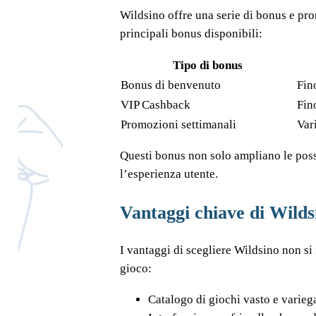
Wildsino offre una serie di bonus e pro
principali bonus disponibili:
Tipo di bonus
Bonus di benvenuto
Fin
VIP Cashback
Fin
Promozioni settimanali
Var
Questi bonus non solo ampliano le poss
l’esperienza utente.
Vantaggi chiave di Wilds
I vantaggi di scegliere Wildsino non si
gioco:
Catalogo di giochi vasto e variegat