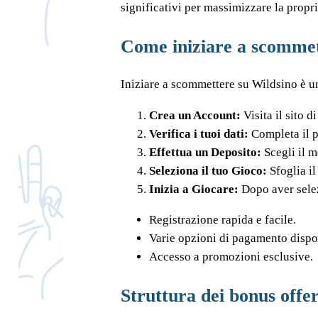
significativi per massimizzare la propr
Come iniziare a scommet
Iniziare a scommettere su Wildsino è un
Crea un Account:
Visita il sito d
Verifica i tuoi dati:
Completa il pr
Effettua un Deposito:
Scegli il m
Seleziona il tuo Gioco:
Sfoglia il
Inizia a Giocare:
Dopo aver selezi
Registrazione rapida e facile.
Varie opzioni di pagamento dispon
Accesso a promozioni esclusive.
Struttura dei bonus offe