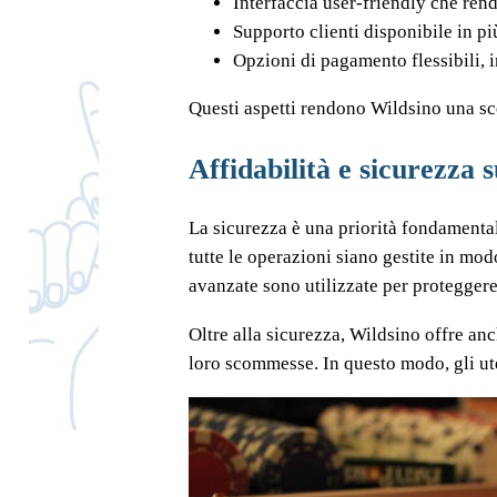
Interfaccia user-friendly che ren
Supporto clienti disponibile in più
Opzioni di pagamento flessibili, 
Questi aspetti rendono Wildsino una sce
Affidabilità e sicurezza 
La sicurezza è una priorità fondamental
tutte le operazioni siano gestite in mod
avanzate sono utilizzate per proteggere 
Oltre alla sicurezza, Wildsino offre anc
loro scommesse. In questo modo, gli ute