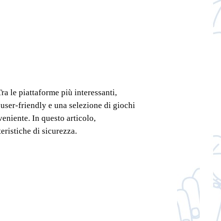
a le piattaforme più interessanti,
user-friendly e una selezione di giochi
eniente. In questo articolo,
eristiche di sicurezza.