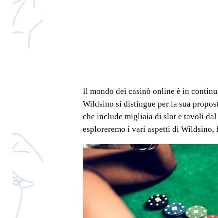
Il mondo dei casinò online è in continu
Wildsino si distingue per la sua propos
che include migliaia di slot e tavoli da
esploreremo i vari aspetti di Wildsino, 