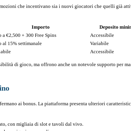
mozioni che incentivano sia i nuovi giocatori che quelli già att
Importo
Deposito min
o a €2,500 + 300 Free Spins
Accessibile
o al 15% settimanale
Variabile
iabile
Accessibile
ibilità di gioco, ma offrono anche un notevole supporto per mas
ino
 fermano ai bonus. La piattaforma presenta ulteriori caratteristi
o, con migliaia di slot e tavoli dal vivo.