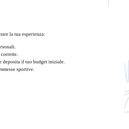
tare la tua esperienza:
rsonali.
corrette.
deposita il tuo budget iniziale.
commesse sportive.