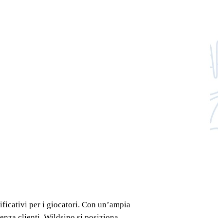
ificativi per i giocatori. Con un’ampia
nza clienti, Wildsino si posiziona