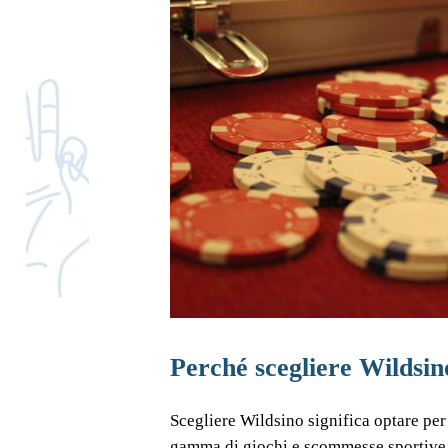
Perché scegliere Wildsin
Scegliere Wildsino significa optare per
gamma di giochi e scommesse sportive, 