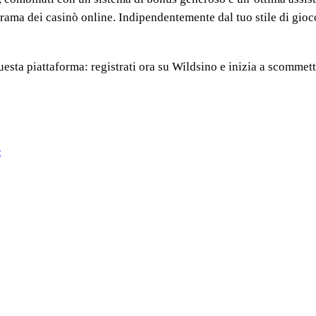
rama dei casinò online. Indipendentemente dal tuo stile di gioc
esta piattaforma: registrati ora su Wildsino e inizia a scommet
c