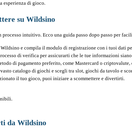
ia esperienza di gioco.
tere su Wildsino
 processo intuitivo. Ecco una guida passo dopo passo per facili
i Wildsino e compila il modulo di registrazione con i tuoi dati pe
ocesso di verifica per assicurarti che le tue informazioni siano 
etodo di pagamento preferito, come Mastercard o criptovalute, e 
 vasto catalogo di giochi e scegli tra slot, giochi da tavolo e s
onato il tuo gioco, puoi iniziare a scommettere e divertirti.
ibili.
rti da Wildsino