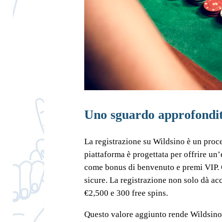
Uno sguardo approfondito 
La registrazione su Wildsino è un proce
piattaforma è progettata per offrire un’
come bonus di benvenuto e premi VIP. 
sicure. La registrazione non solo dà ac
€2,500 e 300 free spins.
Questo valore aggiunto rende Wildsino u