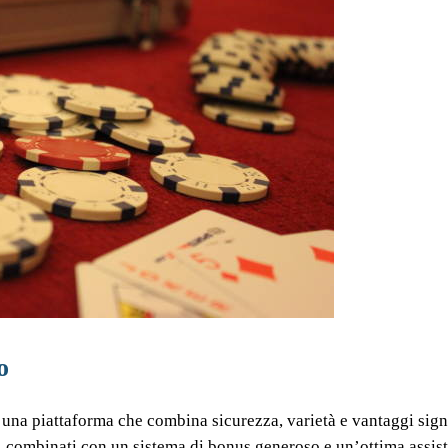
o
 una piattaforma che combina sicurezza, varietà e vantaggi sign
combinati con un sistema di bonus generoso e un’ottima assiste