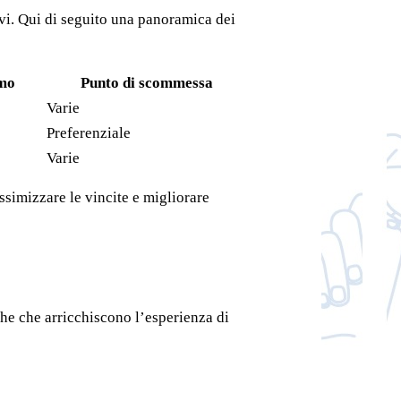
ivi. Qui di seguito una panoramica dei
imo
Punto di scommessa
Varie
Preferenziale
Varie
simizzare le vincite e migliorare
che che arricchiscono l’esperienza di