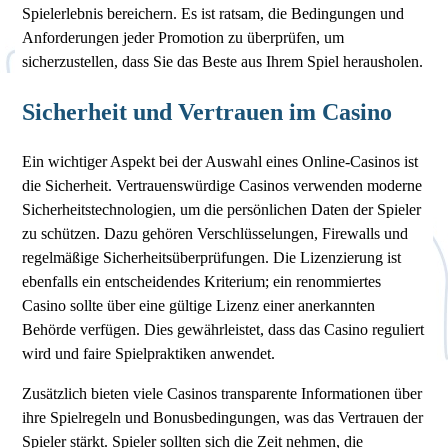
Spielerlebnis bereichern. Es ist ratsam, die Bedingungen und
Anforderungen jeder Promotion zu überprüfen, um
sicherzustellen, dass Sie das Beste aus Ihrem Spiel herausholen.
Sicherheit und Vertrauen im Casino
Ein wichtiger Aspekt bei der Auswahl eines Online-Casinos ist
die Sicherheit. Vertrauenswürdige Casinos verwenden moderne
Sicherheitstechnologien, um die persönlichen Daten der Spieler
zu schützen. Dazu gehören Verschlüsselungen, Firewalls und
regelmäßige Sicherheitsüberprüfungen. Die Lizenzierung ist
ebenfalls ein entscheidendes Kriterium; ein renommiertes
Casino sollte über eine gültige Lizenz einer anerkannten
Behörde verfügen. Dies gewährleistet, dass das Casino reguliert
wird und faire Spielpraktiken anwendet.
Zusätzlich bieten viele Casinos transparente Informationen über
ihre Spielregeln und Bonusbedingungen, was das Vertrauen der
Spieler stärkt. Spieler sollten sich die Zeit nehmen, die