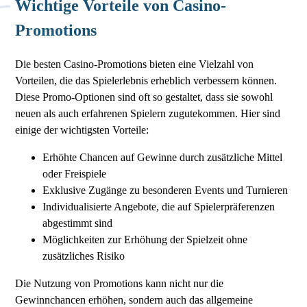
Wichtige Vorteile von Casino-
Promotions
Die besten Casino-Promotions bieten eine Vielzahl von
Vorteilen, die das Spielerlebnis erheblich verbessern können.
Diese Promo-Optionen sind oft so gestaltet, dass sie sowohl
neuen als auch erfahrenen Spielern zugutekommen. Hier sind
einige der wichtigsten Vorteile:
Erhöhte Chancen auf Gewinne durch zusätzliche Mittel
oder Freispiele
Exklusive Zugänge zu besonderen Events und Turnieren
Individualisierte Angebote, die auf Spielerpräferenzen
abgestimmt sind
Möglichkeiten zur Erhöhung der Spielzeit ohne
zusätzliches Risiko
Die Nutzung von Promotions kann nicht nur die
Gewinnchancen erhöhen, sondern auch das allgemeine