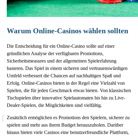
Warum Online-Casinos wählen sollten
Die Entscheidung für ein Online-Casino sollte auf einer
gründlichen Analyse der verfügbaren Promotions,
Sicherheitsmeasures und der allgemeinen Spielerfahrung
basieren. Das Spiel in einem sicheren und vertrauenswürdigen
Umfeld verbessert die Chancen auf nachhaltigen Spaß und
Erfolg. Online-Casinos bieten in der Regel eine Vielzahl von
Spielen, die für jeden Geschmack etwas bieten. Von klassischen
Tischspielen über innovative Spielautomaten bis hin zu Live-
Dealer-Spielen, die Möglichkeiten sind vielfältig.
Zusätzlich ermöglichen es Promotions den Spielern, sicherer zu
spielen und mehr aus ihrem Budget herauszuholen. Darüber
hinaus bieten viele Casinos eine benutzerfreundliche Plattform,