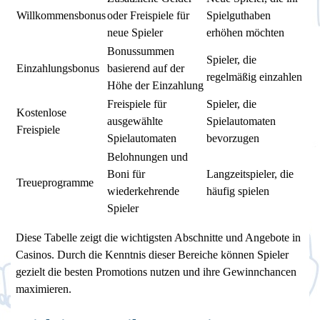
Willkommensbonus
oder Freispiele für
Spielguthaben
neue Spieler
erhöhen möchten
Bonussummen
Spieler, die
Einzahlungsbonus
basierend auf der
regelmäßig einzahlen
Höhe der Einzahlung
Freispiele für
Spieler, die
Kostenlose
ausgewählte
Spielautomaten
Freispiele
Spielautomaten
bevorzugen
Belohnungen und
Boni für
Langzeitspieler, die
Treueprogramme
wiederkehrende
häufig spielen
Spieler
Diese Tabelle zeigt die wichtigsten Abschnitte und Angebote in
Casinos. Durch die Kenntnis dieser Bereiche können Spieler
gezielt die besten Promotions nutzen und ihre Gewinnchancen
maximieren.