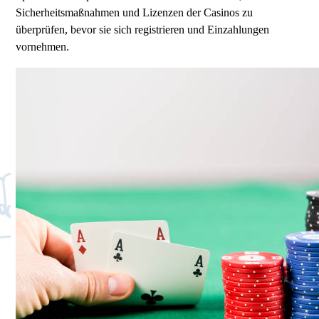
Sicherheitsmaßnahmen und Lizenzen der Casinos zu
überprüfen, bevor sie sich registrieren und Einzahlungen
vornehmen.