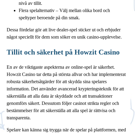
nivå av tillit.
Flera spelalternativ – Välj mellan olika bord och
speltyper beroende på din smak.
Dessa fördelar gör att live dealer-spel sticker ut och erbjuder
något speciellt för dem som söker en unik casino-upplevelse.
Tillit och säkerhet på Howzit Casino
En av de viktigaste aspekterna av online-spel är säkerhet.
Howzit Casino tar detta på största allvar och har implementerat
robusta säkerhetsåtgärder för att skydda sina spelares
information. Det använder avancerad krypteringsteknik för att
säkerställa att alla data är skyddade och att transaktioner
genomförs säkert. Dessutom följer casinot strikta regler och
bestämmelser för att säkerställa att alla spel är rättvisa och
transparenta.
Spelare kan känna sig trygga när de spelar på plattformen, med