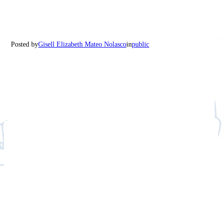
Posted by
Gisell Elizabeth Mateo Nolasco
in
public