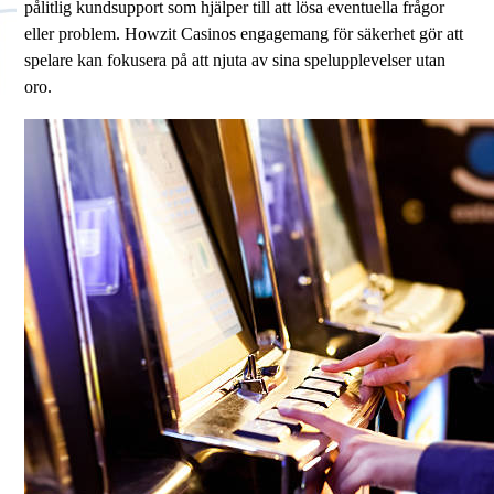
pålitlig kundsupport som hjälper till att lösa eventuella frågor
eller problem. Howzit Casinos engagemang för säkerhet gör att
spelare kan fokusera på att njuta av sina spelupplevelser utan
oro.