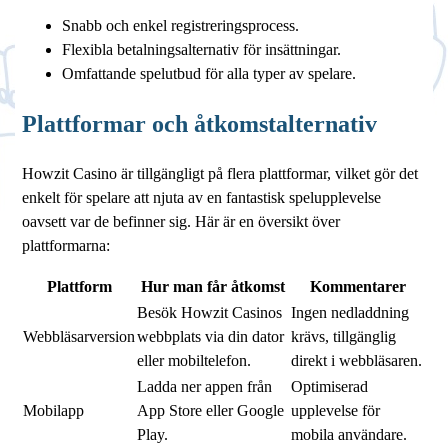
Snabb och enkel registreringsprocess.
Flexibla betalningsalternativ för insättningar.
Omfattande spelutbud för alla typer av spelare.
Plattformar och åtkomstalternativ
Howzit Casino är tillgängligt på flera plattformar, vilket gör det
enkelt för spelare att njuta av en fantastisk spelupplevelse
oavsett var de befinner sig. Här är en översikt över
plattformarna:
Plattform
Hur man får åtkomst
Kommentarer
Besök Howzit Casinos
Ingen nedladdning
Webbläsarversion
webbplats via din dator
krävs, tillgänglig
eller mobiltelefon.
direkt i webbläsaren.
Ladda ner appen från
Optimiserad
Mobilapp
App Store eller Google
upplevelse för
Play.
mobila användare.