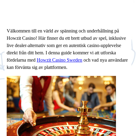
Välkommen till en värld av spänning och underhållning på
Howzit Casino! Här finner du ett brett utbud av spel, inklusive
live dealer-alternativ som ger en autentisk casino-upplevelse
direkt från ditt hem. I denna guide kommer vi att utforska
fördelarna med
Howzit Casino Sweden
och vad nya användare
kan förvänta sig av plattformen.