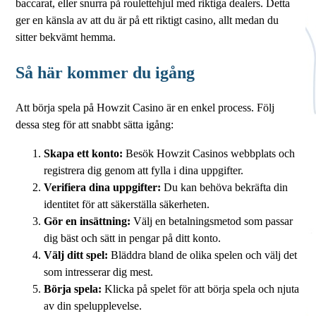
baccarat, eller snurra på roulettehjul med riktiga dealers. Detta
ger en känsla av att du är på ett riktigt casino, allt medan du
sitter bekvämt hemma.
Så här kommer du igång
Att börja spela på Howzit Casino är en enkel process. Följ
dessa steg för att snabbt sätta igång:
Skapa ett konto:
Besök Howzit Casinos webbplats och
registrera dig genom att fylla i dina uppgifter.
Verifiera dina uppgifter:
Du kan behöva bekräfta din
identitet för att säkerställa säkerheten.
Gör en insättning:
Välj en betalningsmetod som passar
dig bäst och sätt in pengar på ditt konto.
Välj ditt spel:
Bläddra bland de olika spelen och välj det
som intresserar dig mest.
Börja spela:
Klicka på spelet för att börja spela och njuta
av din spelupplevelse.