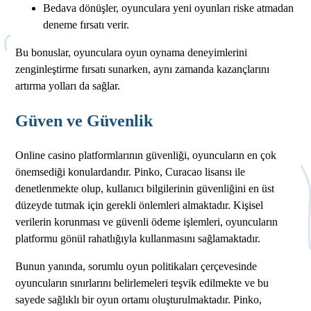
Bedava dönüşler, oyunculara yeni oyunları riske atmadan
deneme fırsatı verir.
Bu bonuslar, oyunculara oyun oynama deneyimlerini
zenginleştirme fırsatı sunarken, aynı zamanda kazançlarını
artırma yolları da sağlar.
Güven ve Güvenlik
Online casino platformlarının güvenliği, oyuncuların en çok
önemsediği konulardandır. Pinko, Curacao lisansı ile
denetlenmekte olup, kullanıcı bilgilerinin güvenliğini en üst
düzeyde tutmak için gerekli önlemleri almaktadır. Kişisel
verilerin korunması ve güvenli ödeme işlemleri, oyuncuların
platformu gönül rahatlığıyla kullanmasını sağlamaktadır.
Bunun yanında, sorumlu oyun politikaları çerçevesinde
oyuncuların sınırlarını belirlemeleri teşvik edilmekte ve bu
sayede sağlıklı bir oyun ortamı oluşturulmaktadır. Pinko,