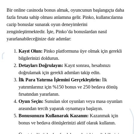
Bir online casinoda bonus almak, oyuncunun başlangıçta daha
fazla fırsata sahip olması anlamına gelir. Pinko, kullanıcılarına
cazip bonuslar sunarak oyun deneyimlerini
zenginleştirmektedir. İşte, Pinko’da bonuslardan nasıl
yararlanabileceğinize dair adımlar:
Kayıt Olun:
Pinko platformuna üye olmak için gerekli
bilgilerinizi doldurun.
Detayları Doğrulayın:
Kayıt sonrası, hesabınızı
doğrulamak için gerekli adımları takip edin.
İlk Para Yatırma İşlemini Gerçekleştirin:
İlk
yatırımlarınız için %150 bonus ve 250 bedava dönüş
fırsatından yararlanın.
Oyun Seçin:
Sunulan slot oyunları veya masa oyunları
arasından tercih yaparak oynamaya başlayın.
Bonusunuzu Kullanarak Kazanın:
Kazanmak için
bonus ve bedava dönüşlerinizi aktif olarak kullanın.