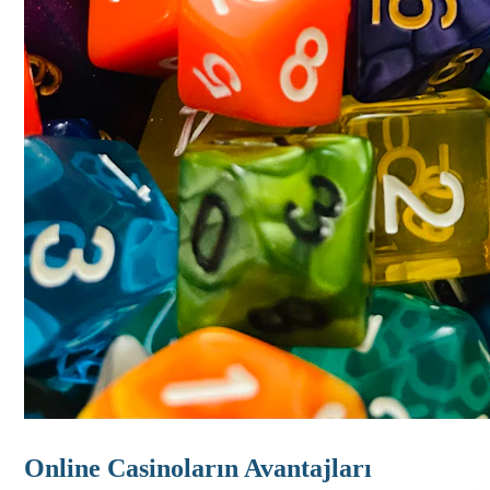
Online Casinoların Avantajları