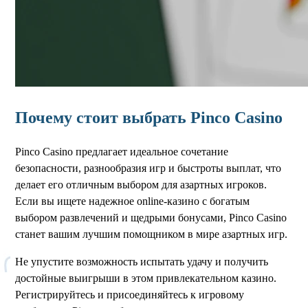
Почему стоит выбрать Pinco Casino
Pinco Casino предлагает идеальное сочетание
безопасности, разнообразия игр и быстроты выплат, что
делает его отличным выбором для азартных игроков.
Если вы ищете надежное online-казино с богатым
выбором развлечений и щедрыми бонусами, Pinco Casino
станет вашим лучшим помощником в мире азартных игр.
Не упустите возможность испытать удачу и получить
достойные выигрыши в этом привлекательном казино.
Регистрируйтесь и присоединяйтесь к игровому