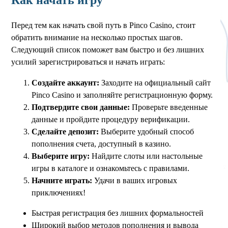
Перед тем как начать свой путь в Pinco Casino, стоит
обратить внимание на несколько простых шагов.
Следующий список поможет вам быстро и без лишних
усилий зарегистрироваться и начать играть:
Создайте аккаунт:
Заходите на официальный сайт
Pinco Casino и заполняйте регистрационную форму.
Подтвердите свои данные:
Проверьте введенные
данные и пройдите процедуру верификации.
Сделайте депозит:
Выберите удобный способ
пополнения счета, доступный в казино.
Выберите игру:
Найдите слоты или настольные
игры в каталоге и ознакомьтесь с правилами.
Начните играть:
Удачи в ваших игровых
приключениях!
Быстрая регистрация без лишних формальностей
Широкий выбор методов пополнения и вывода