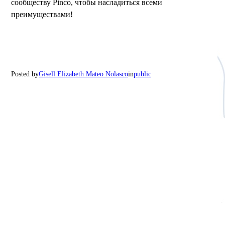
сообществу Pinco, чтобы насладиться всеми
преимуществами!
Posted by
Gisell Elizabeth Mateo Nolasco
in
public