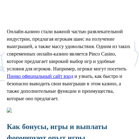
Онлайн-казино стали важной частью развлекательной
индустрии, предлагая игрокам шанс на получение
выигрышей, а также массу удовольствия. Одним из таких
современных онлайн-казино является Pinco Casino,
которое предлагает широкий выбор игр и удобные
условия для игроков. Например, игроки могут посетить
Пинко официальный сайт вход
и узнать, как быстро и
безопасно выводить свои выигрыши в этом казино, а
также дополнительные функции и преимущества,
которые оно предлагает.
Как бонусы, игры и выплаты
формируют опыт игры