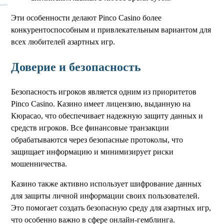
Эти особенности делают Pinco Casino более
конкурентоспособным и привлекательным вариантом для
всех любителей азартных игр.
Доверие и безопасность
Безопасность игроков является одним из приоритетов
Pinco Casino. Казино имеет лицензию, выданную на
Кюрасао, что обеспечивает надежную защиту данных и
средств игроков. Все финансовые транзакции
обрабатываются через безопасные протоколы, что
защищает информацию и минимизирует риски
мошенничества.
Казино также активно использует шифрование данных
для защиты личной информации своих пользователей.
Это помогает создать безопасную среду для азартных игр,
что особенно важно в сфере онлайн-гемблинга.