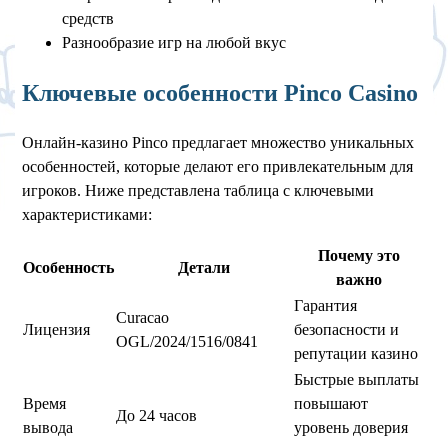
средств
Разнообразие игр на любой вкус
Ключевые особенности Pinco Casino
Онлайн-казино Pinco предлагает множество уникальных
особенностей, которые делают его привлекательным для
игроков. Ниже представлена таблица с ключевыми
характеристиками:
Почему это
Особенность
Детали
важно
Гарантия
Curacao
Лицензия
безопасности и
OGL/2024/1516/0841
репутации казино
Быстрые выплаты
Время
повышают
До 24 часов
вывода
уровень доверия