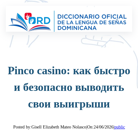
Saltar
al
contenido
Pinco casino: как быстро
и безопасно выводить
свои выигрыши
Posted by:
Gisell Elizabeth Mateo Nolasco
|
On:
24/06/2026
|
public