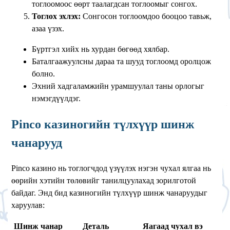
тоглоомоос өөрт таалагдсан тоглоомыг сонгох.
Тоглох эхлэх:
Сонгосон тоглоомдоо бооцоо тавьж,
азаа үзэх.
Бүртгэл хийх нь хурдан бөгөөд хялбар.
Баталгаажуулсны дараа та шууд тоглоомд оролцож
болно.
Эхний хадгаламжийн урамшуулал таны орлогыг
нэмэгдүүлдэг.
Pinco казиногийн түлхүүр шинж
чанарууд
Pinco казино нь тоглогчдод үзүүлэх нэгэн чухал ялгаа нь
өөрийн хэтийн төлөвийг танилцуулахад зорилготой
байдаг. Энд бид казиногийн түлхүүр шинж чанаруудыг
харуулав:
Шинж чанар
Деталь
Яагаад чухал вэ