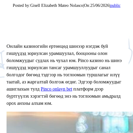
Posted by:
Gisell Elizabeth Mateo Nolasco
|
On:
25/06/2026
|
public
Онлайн казиногийн ертөнцөд шинээр нэгдэж буй
гишүүдэд зориулсан урамшуулал, бооцооны олон
боломжуудыг судлах нь чухал юм. Pinco казино нь шинэ
гишүүдэд зориулсан тансаг урамшууллуудыг санал
болгодог бөгөөд тэдгээр нь тоглоомын туршлагыг илүү
таатай, аз жаргалтай болгож өгдөг. Эдгээр боломжуудыг
ашиглахын тулд
Pinco onlayn bet
платформ дээр
бүртгүүлэх хэрэгтэй бөгөөд энэ нь тоглоомын амьдралд
орох анхны алхам юм.