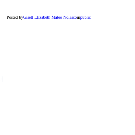
Posted by
Gisell Elizabeth Mateo Nolasco
in
public