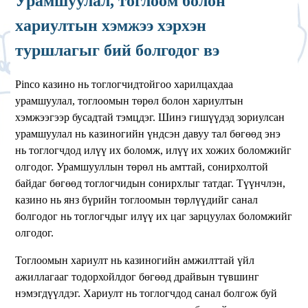
Урамшуулал, тоглоом болон
хариултын хэмжээ хэрхэн
туршлагыг бий болгодог вэ
Pinco казино нь тоглогчидтойгоо харилцахдаа
урамшуулал, тоглоомын төрөл болон хариултын
хэмжээгээр бусадтай тэмцдэг. Шинэ гишүүдэд зориулсан
урамшуулал нь казиногийн үндсэн давуу тал бөгөөд энэ
нь тоглогчдод илүү их боломж, илүү их хожих боломжийг
олгодог. Урамшууллын төрөл нь амттай, сонирхолтой
байдаг бөгөөд тоглогчидын сонирхлыг татдаг. Түүнчлэн,
казино нь янз бүрийн тоглоомын төрлүүдийг санал
болгодог нь тоглогчдыг илүү их цаг зарцуулах боломжийг
олгодог.
Тоглоомын хариулт нь казиногийн амжилттай үйл
ажиллагааг тодорхойлдог бөгөөд драйвын түвшинг
нэмэгдүүлдэг. Хариулт нь тоглогчдод санал болгож буй