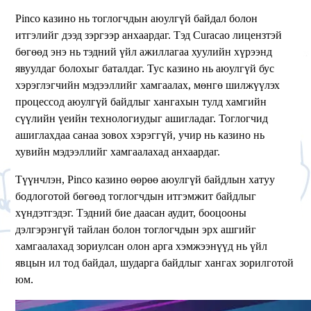
Pinco казино нь тоглогчдын аюулгүй байдал болон
итгэлийг дээд зэргээр анхаардаг. Тэд Curacao лицензтэй
бөгөөд энэ нь тэдний үйл ажиллагаа хуулийн хүрээнд
явуулдаг болохыг баталдаг. Тус казино нь аюулгүй бус
хэрэглэгчийн мэдээллийг хамгаалах, мөнгө шилжүүлэх
процессод аюулгүй байдлыг хангахын тулд хамгийн
сүүлийн үеийн технологиудыг ашигладаг. Тоглогчид
ашиглахдаа санаа зовох хэрэггүй, учир нь казино нь
хувийн мэдээллийг хамгаалахад анхаардаг.
Түүнчлэн, Pinco казино өөрөө аюулгүй байдлын хатуу
бодлоготой бөгөөд тоглогчдын итгэмжит байдлыг
хүндэтгэдэг. Тэдний бие даасан аудит, бооцооны
дэлгэрэнгүй тайлан болон тоглогчдын эрх ашгийг
хамгаалахад зориулсан олон арга хэмжээнүүд нь үйл
явцын ил тод байдал, шударга байдлыг хангах зорилготой
юм.