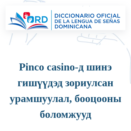
Saltar
al
contenido
Pinco casino-д шинэ
гишүүдэд зориулсан
урамшуулал, бооцооны
боломжууд