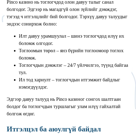
Pinco казино нь тоглогчдод олон давуу талыг санал
болгодог. Эдгээр нь магадгүй олон зүйлийг дэмждэг,
тэгээд ч итгэлцлийг бий болгодог. Тэрхүү давуу талуудыг
эндээс сонирхож болно:
Илт давуу урамшуулал – шинэ тоглогчдод илүү их
боломж олгодог.
Тоглоомын төрөл – янз бүрийн тоглоомоор тоглох
боломж.
Тоглогчдын дэмжлэг – 24/7 үйлчилгээ, түүнд байгаа
тул.
Ил тод хариулт – тоглогчдын итгэмжит байдлыг
нэмэгдүүлдэг.
Эдгээр давуу талууд нь Pinco казиног сонгох шалтгаан
болдог ба тоглогчдын туршлагыг улам илүү гайхалтай
болгож өгдөг.
Итгэлцэл ба аюулгүй байдал