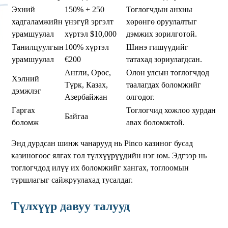
Эхний
150% + 250
Тоглогчдын анхны
хадгаламжийн
үнэгүй эргэлт
хөрөнгө оруулалтыг
урамшуулал
хүртэл $10,000
дэмжих зорилготой.
Танилцуулгын
100% хүртэл
Шинэ гишүүдийг
урамшуулал
€200
татахад зориулагдсан.
Англи, Орос,
Олон улсын тоглогчдод
Хэлний
Түрк, Казах,
таалагдах боломжийг
дэмжлэг
Азербайжан
олгодог.
Гаргах
Тоглогчид хожлоо хурдан
Байгаа
боломж
авах боломжтой.
Энд дурдсан шинж чанарууд нь Pinco казиног бусад
казиногоос ялгах гол түлхүүрүүдийн нэг юм. Эдгээр нь
тоглогчдод илүү их боломжийг хангах, тоглоомын
туршлагыг сайжруулахад тусалдаг.
Түлхүүр давуу талууд