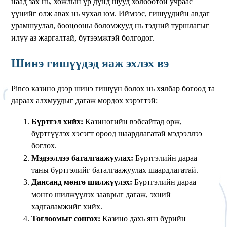
наад зах нь, хожлын үр дүнд шууд холбоотой учраас
үүнийг олж авах нь чухал юм. Иймээс, гишүүдийн авдаг
урамшуулал, бооцооны боломжууд нь тэдний туршлагыг
илүү аз жаргалтай, бүтээмжтэй болгодог.
Шинэ гишүүдэд яаж эхлэх вэ
Pinco казино дээр шинэ гишүүн болох нь хялбар бөгөөд та
дараах алхмуудыг дагаж мөрдөх хэрэгтэй:
Бүртгэл хийх:
Казиногийн вэбсайтад орж,
бүртгүүлэх хэсэгт ороод шаардлагатай мэдээллээ
бөглөх.
Мэдээллээ баталгаажуулах:
Бүртгэлийн дараа
таны бүртгэлийг баталгаажуулах шаардлагатай.
Дансанд мөнгө шилжүүлэх:
Бүртгэлийн дараа
мөнгө шилжүүлэх зааврыг дагаж, эхний
хадгаламжийг хийх.
Тоглоомыг сонгох:
Казино дахь янз бүрийн