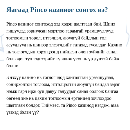
Яагаад Pinco казиног сонгох вэ?
Pinco казиног сонгоход хэд хэдэн шалтгаан бий. Шинэ
гишүүдэд зориулсан мөртлөө гарамгай урамшууллууд,
тоглоомын төрөл, итгэлцэл, аюулгүй байдлын гол
асуудлууд нь шинээр элсэгчдийг татахад тусалдаг. Казино
нь тоглогчдын хэрэгцээнд нийцсэн олон зүйлийг санал
болгодог тул тэдгээрийг туршиж үзэх нь үр дүнтэй байж
болно.
Энэхүү казино нь тоглогчдод хангалттай урамшуулал,
сонирхолтой тоглоом, итгэлцэлтэй аюулгүй байдал зэрэг
нэмж гарч ирж буй давуу талуудыг санал болгож байгаа
бөгөөд энэ нь цахим тоглоомын ертөнцөд зочлохдоо
шалтгаан болдог. Тиймээс, та Pinco казинод нэгдэж, азаа
үзэхэд бэлэн үү?