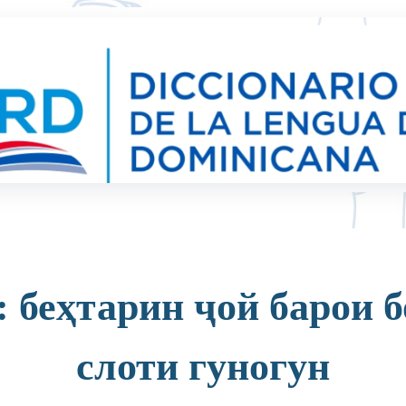
o: беҳтарин ҷой барои б
слоти гуногун