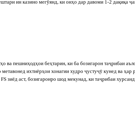
штари ин казино мегӯянд, ки онҳо дар давоми 1-2 дақиқа ҷ
ҳо ва пешниҳодҳои беҳтарин, ки ба бозигарон таҷрибаи аъл
о метавонед ихтиёрҳои хонагии худро ҷустуҷӯ кунед ва ҳар 
FS зиёд аст, бозигаронро шод мекунад, ки таҷрибаи хурсанд