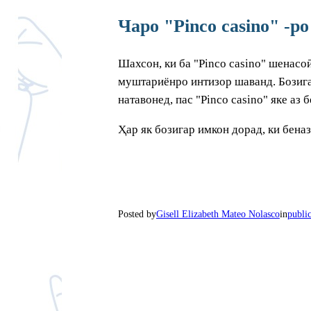
Чаро "Pinco casino" -р
Шахсон, ки ба "Pinco casino" шенасо
муштариёнро интизор шаванд. Бозига
натавонед, пас "Pinco casino" яке аз
Ҳар як бозигар имкон дорад, ки бен
Posted by
Gisell Elizabeth Mateo Nolasco
in
publi