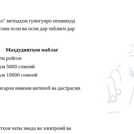
ino" методҳои гуногунро пешниҳод
оии осон ва осон дар таблиғи дар
Маҳдудиятҳои маблағ
ти ройгон
ум 5000 сомонӣ
ум 10000 сомонӣ
зигарон имкони интихоб ва дастрасии
тҳои чаты зинда ва электронӣ ва