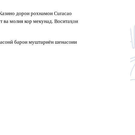
. Казино дорои рохнамои Curacao
т ва молия кор мекунад. Воситаҳои
трасонӣ барои муштариён шенасоии