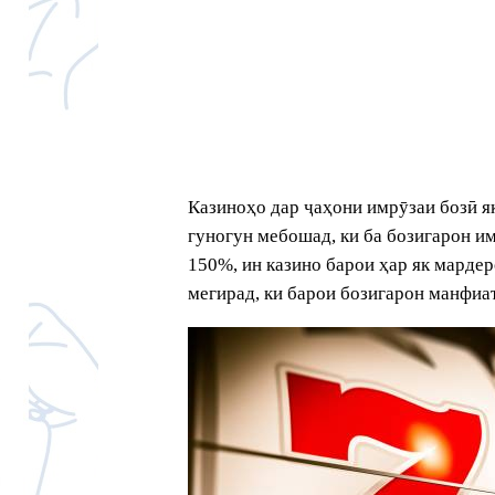
Казиноҳо дар ҷаҳони имрӯзаи бозӣ як
гуногун мебошад, ки ба бозигарон и
150%, ин казино барои ҳар як мардер
мегирад, ки барои бозигарон манфиат