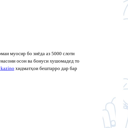
рмаи муосир бо зиёда аз 5000 слоти
енасоии осон ва бонуси хушомадед то
 kazino
хидматҳои бештарро дар бар