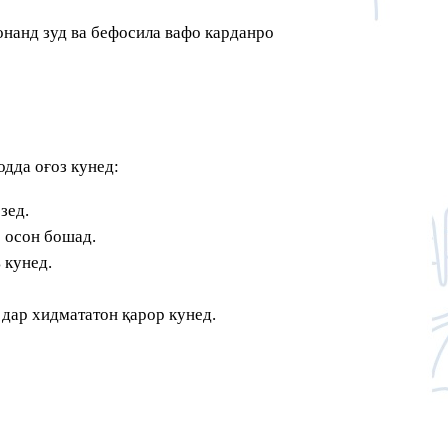
онанд зуд ва бефосила вафо карданро
одда оғоз кунед:
зед.
 осон бошад.
 кунед.
дар хидмататон қарор кунед.