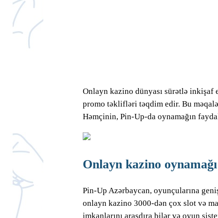
Onlayn kazino dünyası sürətlə inkişaf 
promo təklifləri təqdim edir. Bu məqalə
Həmçinin, Pin-Up-da oynamağın faydala
Onlayn kazino oynamağı 
Pin-Up Azərbaycan, oyunçularına geniş 
onlayn kazino 3000-dən çox slot və mas
imkanlarını araşdıra bilər və oyun sist