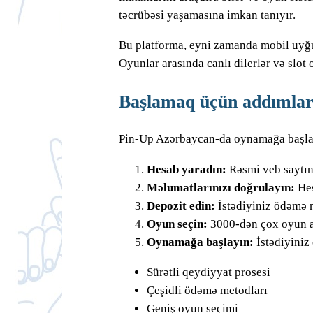
təcrübəsi yaşamasına imkan tanıyır.
Bu platforma, eyni zamanda mobil uyğu
Oyunlar arasında canlı dilerlər və slot
Başlamaq üçün addımla
Pin-Up Azərbaycan-da oynamağa başlama
Hesab yaradın:
Rəsmi veb saytın
Məlumatlarınızı doğrulayın:
Hes
Depozit edin:
İstədiyiniz ödəmə 
Oyun seçin:
3000-dən çox oyun ar
Oynamağa başlayın:
İstədiyiniz
Sürətli qeydiyyat prosesi
Çeşidli ödəmə metodları
Geniş oyun seçimi