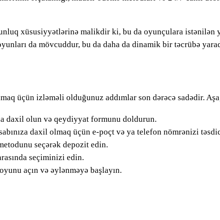
nluq xüsusiyyətlərinə malikdir ki, bu da oyunçulara istənilən
 oyunları da mövcuddur, bu da daha da dinamik bir təcrübə yarad
r
q üçün izləməli olduğunuz addımlar son dərəcə sadədir. Aşağ
a daxil olun və qeydiyyat formunu doldurun.
abınıza daxil olmaq üçün e-poçt və ya telefon nömrənizi təsdiq
metodunu seçərək depozit edin.
asında seçiminizi edin.
 oyunu açın və əylənməyə başlayın.