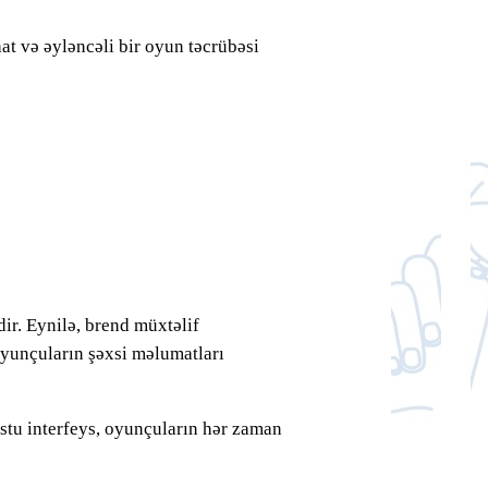
at və əyləncəli bir oyun təcrübəsi
r. Eynilə, brend müxtəlif
Oyunçuların şəxsi məlumatları
ostu interfeys, oyunçuların hər zaman