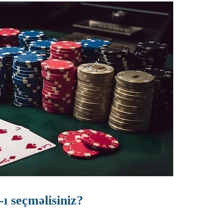
ı seçməlisiniz?