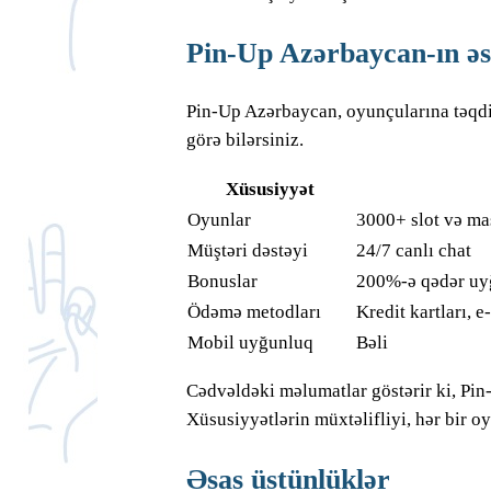
Pin-Up Azərbaycan-ın əsa
Pin-Up Azərbaycan, oyunçularına təqdim 
görə bilərsiniz.
Xüsusiyyət
Oyunlar
3000+ slot və ma
Müştəri dəstəyi
24/7 canlı chat
Bonuslar
200%-ə qədər uy
Ödəmə metodları
Kredit kartları, 
Mobil uyğunluq
Bəli
Cədvəldəki məlumatlar göstərir ki, Pi
Xüsusiyyətlərin müxtəlifliyi, hər bir 
Əsas üstünlüklər