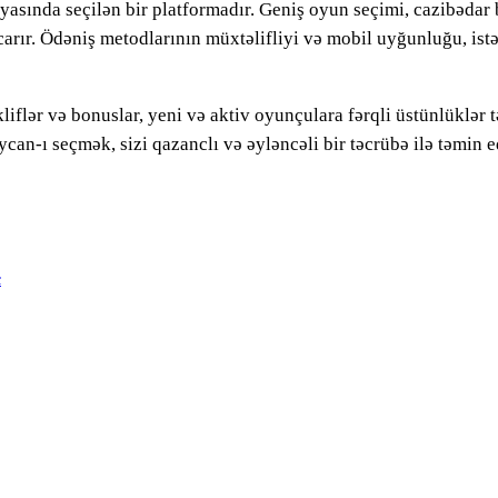
asında seçilən bir platformadır. Geniş oyun seçimi, cazibədar
carır. Ödəniş metodlarının müxtəlifliyi və mobil uyğunluğu, is
liflər və bonuslar, yeni və aktiv oyunçulara fərqli üstünlüklər 
n-ı seçmək, sizi qazanclı və əyləncəli bir təcrübə ilə təmin ed
c