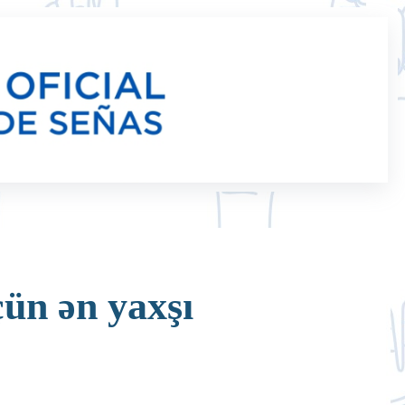
ün ən yaxşı