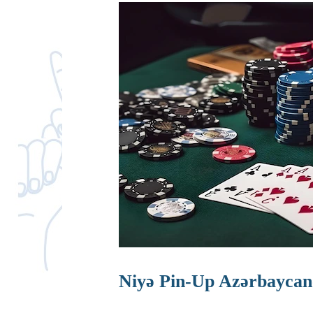
Niyə Pin-Up Azərbaycan-