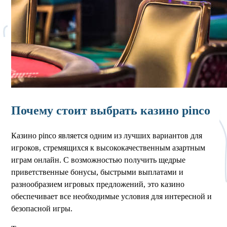
Почему стоит выбрать казино pinco
Казино pinco является одним из лучших вариантов для
игроков, стремящихся к высококачественным азартным
играм онлайн. С возможностью получить щедрые
приветственные бонусы, быстрыми выплатами и
разнообразием игровых предложений, это казино
обеспечивает все необходимые условия для интересной и
безопасной игры.