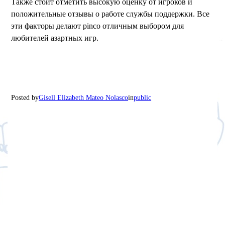
Также стоит отметить высокую оценку от игроков и
положительные отзывы о работе службы поддержки. Все
эти факторы делают pinco отличным выбором для
любителей азартных игр.
Posted by
Gisell Elizabeth Mateo Nolasco
in
public