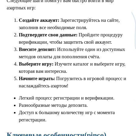
Следующие шаги помогут вам быстро войти в мир
азартных игр:
Создайте аккаунт:
Зарегистрируйтесь на сайте,
заполнив все необходимые поля.
Подтвердите свои данные:
Пройдите процедуру
верификации, чтобы защитить свой аккаунт.
Внесите депозит:
Используйте один из доступных
методов оплаты для пополнения счёта.
Выберите игру:
Изучите каталог и выберите игру,
которая вам интересна.
Начните играть:
Погрузитесь в игровой процесс и
наслаждайтесь азартом!
Легкий процесс регистрации и верификации.
Разнообразные методы депозита.
Доступ к большому количеству игр с момента
регистрации.
Ключевые особенности(pinco)