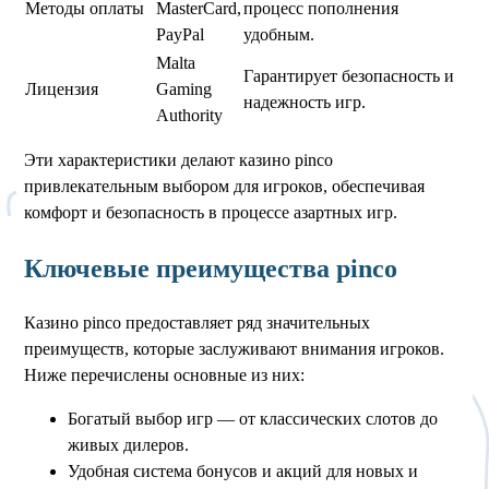
Методы оплаты
MasterCard,
процесс пополнения
PayPal
удобным.
Malta
Гарантирует безопасность и
Лицензия
Gaming
надежность игр.
Authority
Эти характеристики делают казино pinco
привлекательным выбором для игроков, обеспечивая
комфорт и безопасность в процессе азартных игр.
Ключевые преимущества pinco
Казино pinco предоставляет ряд значительных
преимуществ, которые заслуживают внимания игроков.
Ниже перечислены основные из них:
Богатый выбор игр — от классических слотов до
живых дилеров.
Удобная система бонусов и акций для новых и