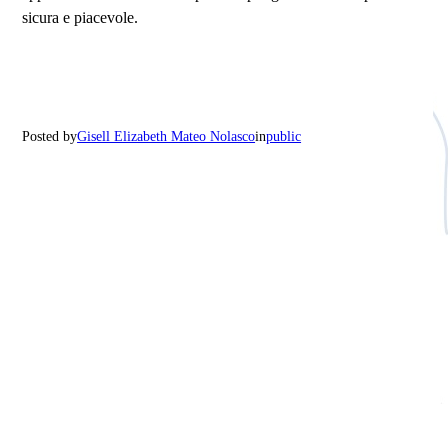
sicura e piacevole.
Posted by
Gisell Elizabeth Mateo Nolasco
in
public