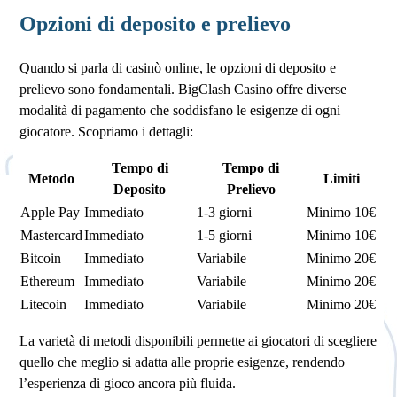
Opzioni di deposito e prelievo
Quando si parla di casinò online, le opzioni di deposito e
prelievo sono fondamentali. BigClash Casino offre diverse
modalità di pagamento che soddisfano le esigenze di ogni
giocatore. Scopriamo i dettagli:
Tempo di
Tempo di
Metodo
Limiti
Deposito
Prelievo
Apple Pay
Immediato
1-3 giorni
Minimo 10€
Mastercard
Immediato
1-5 giorni
Minimo 10€
Bitcoin
Immediato
Variabile
Minimo 20€
Ethereum
Immediato
Variabile
Minimo 20€
Litecoin
Immediato
Variabile
Minimo 20€
La varietà di metodi disponibili permette ai giocatori di scegliere
quello che meglio si adatta alle proprie esigenze, rendendo
l’esperienza di gioco ancora più fluida.