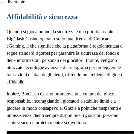
divertente.
Affidabilità e sicurezza
Quando si gioca online, la sicurezza è una priorità assoluta.
BigClash Casino operano sotto una licenza di Curacao
eGaming, il che significa che la piattaforma è regolamentata e
segue standard rigorosi per garantire la sicurezza dei fondi e
delle informazioni personali dei giocatori. Inoltre, vengono
utilizzate tecnologie avanzate di crittografia per proteggere le
transazioni e i dati degli utenti, offrendo un ambiente di gioco
affidabile.
Inoltre, BigClash Casino promuove una cultura del gioco
responsabile, incoraggiando i giocatori a stabilire limiti e a
giocare in modo consapevole. Grazie a politiche trasparenti e
un’assistenza clienti sempre disponibile, i giocatori possono
sentirsi sicuri e protetti mentre si divertono.