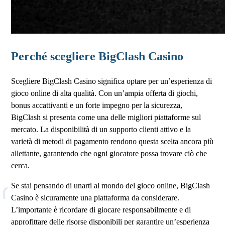
Perché scegliere BigClash Casino
Scegliere BigClash Casino significa optare per un’esperienza di
gioco online di alta qualità. Con un’ampia offerta di giochi,
bonus accattivanti e un forte impegno per la sicurezza,
BigClash si presenta come una delle migliori piattaforme sul
mercato. La disponibilità di un supporto clienti attivo e la
varietà di metodi di pagamento rendono questa scelta ancora più
allettante, garantendo che ogni giocatore possa trovare ciò che
cerca.
Se stai pensando di unarti al mondo del gioco online, BigClash
Casino è sicuramente una piattaforma da considerare.
L’importante è ricordare di giocare responsabilmente e di
approfittare delle risorse disponibili per garantire un’esperienza