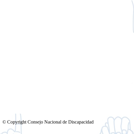
© Copyright Consejo Nacional de Discapacidad