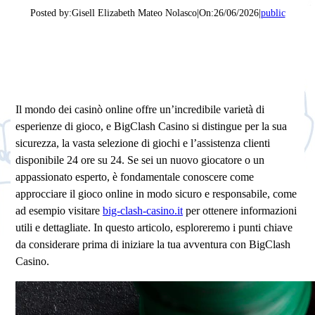
Posted by:
Gisell Elizabeth Mateo Nolasco
|
On:
26/06/2026
|
public
Il mondo dei casinò online offre un’incredibile varietà di
esperienze di gioco, e BigClash Casino si distingue per la sua
sicurezza, la vasta selezione di giochi e l’assistenza clienti
disponibile 24 ore su 24. Se sei un nuovo giocatore o un
appassionato esperto, è fondamentale conoscere come
approcciare il gioco online in modo sicuro e responsabile, come
ad esempio visitare
big-clash-casino.it
per ottenere informazioni
utili e dettagliate. In questo articolo, esploreremo i punti chiave
da considerare prima di iniziare la tua avventura con BigClash
Casino.