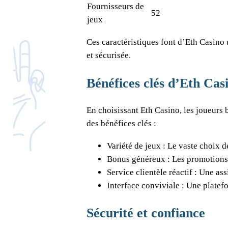
Fournisseurs de
52
jeux
Ces caractéristiques font d’Eth Casino 
et sécurisée.
Bénéfices clés d’Eth Cas
En choisissant Eth Casino, les joueurs 
des bénéfices clés :
Variété de jeux : Le vaste choix 
Bonus généreux : Les promotions 
Service clientèle réactif : Une a
Interface conviviale : Une platefo
Sécurité et confiance