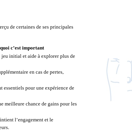
erçu de certaines de ses principales
quoi c’est important
jeu initial et aide à explorer plus de
upplémentaire en cas de pertes,
nt essentiels pour une expérience de
e meilleure chance de gains pour les
intient l’engagement et le
eurs.