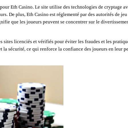
é pour Eth Casino. Le site utilise des technologies de cryptage 
eurs. De plus, Eth Casino est réglementé par des autorités de je
gnifie que les joueurs peuvent se concentrer sur le divertissemen
s sites licenciés et vérifiés pour éviter les fraudes et les pratiq
t la sécurité, ce qui renforce la confiance des joueurs en leur p