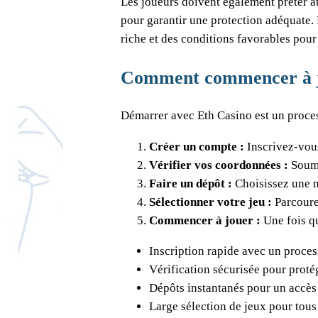
Les joueurs doivent également prêter at
pour garantir une protection adéquate. 
riche et des conditions favorables pour 
Comment commencer à j
Démarrer avec Eth Casino est un process
Créer un compte :
Inscrivez-vous
Vérifier vos coordonnées :
Soume
Faire un dépôt :
Choisissez une m
Sélectionner votre jeu :
Parcourez
Commencer à jouer :
Une fois qu
Inscription rapide avec un proces
Vérification sécurisée pour proté
Dépôts instantanés pour un accès
Large sélection de jeux pour tous 