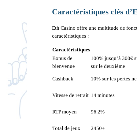
Caractéristiques clés d’
Eth Casino offre une multitude de fonct
caractéristiques :
Caractéristiques
Bonus de
100% jusqu’à 300€ su
bienvenue
sur le deuxième
Cashback
10% sur les pertes n
Vitesse de retrait
14 minutes
RTP moyen
96.2%
Total de jeux
2450+