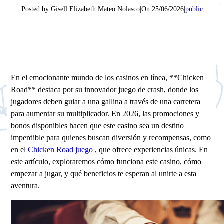
Posted by:
Gisell Elizabeth Mateo Nolasco
|
On:
25/06/2026
|
public
En el emocionante mundo de los casinos en línea, **Chicken
Road** destaca por su innovador juego de crash, donde los
jugadores deben guiar a una gallina a través de una carretera
para aumentar su multiplicador. En 2026, las promociones y
bonos disponibles hacen que este casino sea un destino
imperdible para quienes buscan diversión y recompensas, como
en el
Chicken Road juego
, que ofrece experiencias únicas. En
este artículo, exploraremos cómo funciona este casino, cómo
empezar a jugar, y qué beneficios te esperan al unirte a esta
aventura.