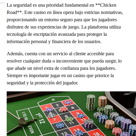
La seguridad es una prioridad fundamental en **Chicken
Road**. Este casino en línea opera bajo estrictas normativas,
proporcionando un entorno seguro para que los jugadores
disfruten de sus experiencias de juego. La plataforma utiliza
tecnología de encriptación avanzada para proteger la
información personal y financiera de los usuarios.
Además, cuenta con un servicio al cliente accesible para
resolver cualquier duda o inconveniente que pueda surgir, lo
que añade un nivel extra de confianza para los jugadores.
Siempre es importante jugar en un casino que priorice la
seguridad y la protección del jugador.