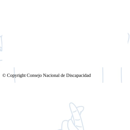
© Copyright Consejo Nacional de Discapacidad