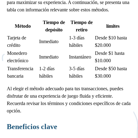
para maximizar su experiencia. A continuación, se presenta una
tabla con información relevante sobre estos métodos.
Tiempo de
Tiempo de
Método
límites
depósito
retiro
Tarjeta de
1-3 días
Desde $10 hasta
Inmediato
crédito
hábiles
$20.000
Monedero
Desde $1 hasta
Inmediato
Instantáneo
electrónico
$10.000
Transferencia
1-2 días
3-5 días
Desde $50 hasta
bancaria
hábiles
hábiles
$30.000
Al elegir el método adecuado para tus transacciones, puedes
disfrutar de una experiencia de juego fluida y eficiente.
Recuerda revisar los términos y condiciones específicos de cada
opción.
Beneficios clave