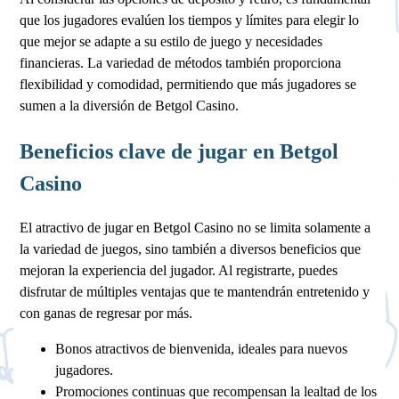
que los jugadores evalúen los tiempos y límites para elegir lo
que mejor se adapte a su estilo de juego y necesidades
financieras. La variedad de métodos también proporciona
flexibilidad y comodidad, permitiendo que más jugadores se
sumen a la diversión de Betgol Casino.
Beneficios clave de jugar en Betgol
Casino
El atractivo de jugar en Betgol Casino no se limita solamente a
la variedad de juegos, sino también a diversos beneficios que
mejoran la experiencia del jugador. Al registrarte, puedes
disfrutar de múltiples ventajas que te mantendrán entretenido y
con ganas de regresar por más.
Bonos atractivos de bienvenida, ideales para nuevos
jugadores.
Promociones continuas que recompensan la lealtad de los