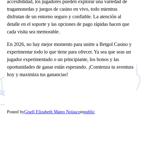
accesibilidad, los jugadores pueden explorar una variedad de
tragamonedas y juegos de casino en vivo, todo mientras
disfrutan de un entorno seguro y confiable. La atención al
detalle en el soporte y las opciones de pago rápidas hacen que
cada visita sea memorable.
En 2026, no hay mejor momento para unirte a Betgol Casino y
experimentar todo lo que tiene para ofrecer. Ya sea que seas un
jugador experimentado o un principiante, los bonos y las
oportunidades de ganar están esperando. ¡Comienza tu aventura
hoy y maximiza tus ganancias!
Posted by
Gisell Elizabeth Mateo Nolasco
in
public