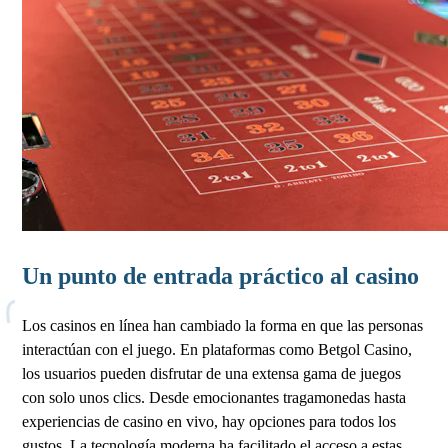
Un punto de entrada práctico al casino
Los casinos en línea han cambiado la forma en que las personas
interactúan con el juego. En plataformas como Betgol Casino,
los usuarios pueden disfrutar de una extensa gama de juegos
con solo unos clics. Desde emocionantes tragamonedas hasta
experiencias de casino en vivo, hay opciones para todos los
gustos. La tecnología moderna ha facilitado el acceso a estas