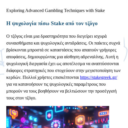
Exploring Advanced Gambling Techniques with Stake
Η ψυχολογία πίσω Stake από τον τζόγο
Ο τζόγος είναι μια δραστηριότητα που διεγείρει ισχυρά
συναισθήματα και ψυχολογικές αντιδράσεις. Οι παίκτες συχνά
βρίσκονται μπροστά σε καταστάσεις που απαιτούν γρήγορες
αποφάσεις, δημιουργώντας μια αίσθηση αδρεναλίνης. Αυτή η
ψυχολογική διεργασία έχει ως αποτέλεσμα να αναπτύσσονται
διάφορες στρατηγικές που στοχεύουν στην μεγιστοποίηση των
κερδών. Πολλοί χρήστες επισκέπτονται
https://stakegreek.gr/
για να κατανοήσουν τις ψυχολογικές παραμέτρους που
μπορούν να τους βοηθήσουν να βελτιώσουν την προσέγγισή
τους στον τζόγο.