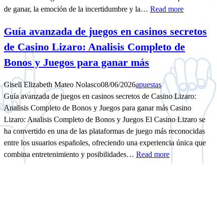
de ganar, la emoción de la incertidumbre y la…
Read more
Guía avanzada de juegos en casinos secretos
de Casino Lizaro: Analisis Completo de
Bonos y Juegos para ganar más
Gisell Elizabeth Mateo Nolasco
08/06/2026
apuestas
Guía avanzada de juegos en casinos secretos de Casino Lizaro:
Analisis Completo de Bonos y Juegos para ganar más Casino
Lizaro: Analisis Completo de Bonos y Juegos El Casino Lizaro se
ha convertido en una de las plataformas de juego más reconocidas
entre los usuarios españoles, ofreciendo una experiencia única que
combina entretenimiento y posibilidades…
Read more