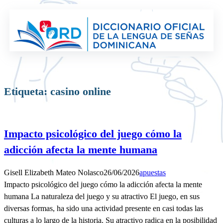
Saltar
al
contenido
Etiqueta:
casino online
Impacto psicológico del juego cómo la
adicción afecta la mente humana
Gisell Elizabeth Mateo Nolasco
26/06/2026
apuestas
Impacto psicológico del juego cómo la adicción afecta la mente
humana La naturaleza del juego y su atractivo El juego, en sus
diversas formas, ha sido una actividad presente en casi todas las
culturas a lo largo de la historia. Su atractivo radica en la posibilidad