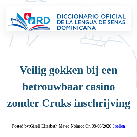
Saltar
al
contenido
Veilig gokken bij een
betrouwbaar casino
zonder Cruks inschrijving
Posted by:
Gisell Elizabeth Mateo Nolasco
|
On:
08/06/2026
|
Spellen