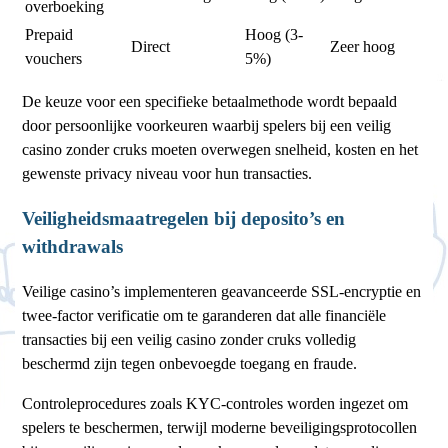
overboeking
Prepaid
Hoog (3-
Direct
Zeer hoog
vouchers
5%)
De keuze voor een specifieke betaalmethode wordt bepaald
door persoonlijke voorkeuren waarbij spelers bij een veilig
casino zonder cruks moeten overwegen snelheid, kosten en het
gewenste privacy niveau voor hun transacties.
Veiligheidsmaatregelen bij deposito’s en
withdrawals
Veilige casino’s implementeren geavanceerde SSL-encryptie en
twee-factor verificatie om te garanderen dat alle financiële
transacties bij een veilig casino zonder cruks volledig
beschermd zijn tegen onbevoegde toegang en fraude.
Controleprocedures zoals KYC-controles worden ingezet om
spelers te beschermen, terwijl moderne beveiligingsprotocollen