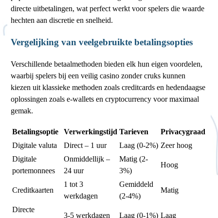
directe uitbetalingen, wat perfect werkt voor spelers die waarde
hechten aan discretie en snelheid.
Vergelijking van veelgebruikte betalingsopties
Verschillende betaalmethoden bieden elk hun eigen voordelen,
waarbij spelers bij een veilig casino zonder cruks kunnen
kiezen uit klassieke methoden zoals creditcards en hedendaagse
oplossingen zoals e-wallets en cryptocurrency voor maximaal
gemak.
Betalingsoptie
Verwerkingstijd
Tarieven
Privacygraad
Digitale valuta
Direct – 1 uur
Laag (0-2%)
Zeer hoog
Digitale
Onmiddellijk –
Matig (2-
Hoog
portemonnees
24 uur
3%)
1 tot 3
Gemiddeld
Creditkaarten
Matig
werkdagen
(2-4%)
Directe
3-5 werkdagen
Laag (0-1%)
Laag