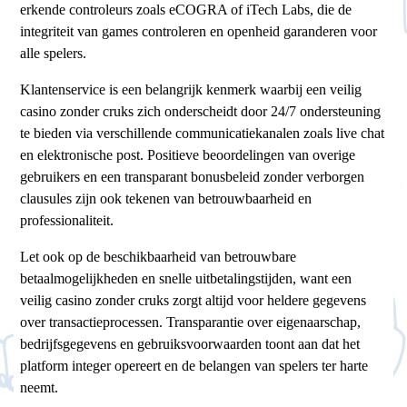
erkende controleurs zoals eCOGRA of iTech Labs, die de
integriteit van games controleren en openheid garanderen voor
alle spelers.
Klantenservice is een belangrijk kenmerk waarbij een veilig
casino zonder cruks zich onderscheidt door 24/7 ondersteuning
te bieden via verschillende communicatiekanalen zoals live chat
en elektronische post. Positieve beoordelingen van overige
gebruikers en een transparant bonusbeleid zonder verborgen
clausules zijn ook tekenen van betrouwbaarheid en
professionaliteit.
Let ook op de beschikbaarheid van betrouwbare
betaalmogelijkheden en snelle uitbetalingstijden, want een
veilig casino zonder cruks zorgt altijd voor heldere gegevens
over transactieprocessen. Transparantie over eigenaarschap,
bedrijfsgegevens en gebruiksvoorwaarden toont aan dat het
platform integer opereert en de belangen van spelers ter harte
neemt.