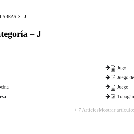
LABRAS
J
tegoría – J
Jugo
Juego de
ocina
Juego
esa
Tobogá
+ 7 Articles
Mostrar artículo