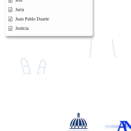
Jefe
Jarra
Juan Pablo Duarte
Justicia