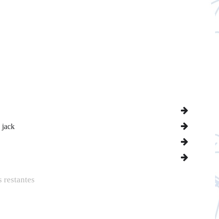
 jack
n
s restantes